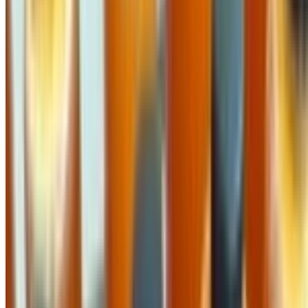
Quảng Ngãi
Về chúng tôi
Giới thiệu
Quy chế hoạt động
Hỗ trợ khách hàng
Hướng dẫn mua hàng
Quy trình xử lý phản ánh
Tiếp nhận phản ánh
Danh sách tiếp nhận phản ánh
Liên hệ hỗ trợ
Chính sách
Điều khoản sử dụng
Chính sách bảo mật