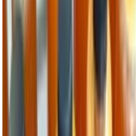
Kết nối với chúng tôi
Theo dõi chúng tôi trên các mạng xã hội để nhận thông tin
mới nhất
Công Ty Cổ Phần Cung Cấp
Địa chỉ:
46 Nguyễn Thị Nhung, Hiệp Bình Phước, Thủ Đức,
Hồ Chí Minh
Điện thoại:
0909277904
Mã số thuế:
0314609089
Người đại diện theo pháp luật:
Nguyễn Hùng Thanh
©
2026
Công Ty Cổ Phần Cung Cấp
. Tất cả quyền được
bảo lưu.