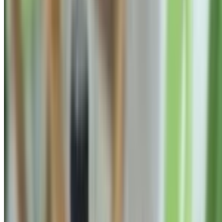
3 tháng trước
MẬT ONG RUỒI RỪNG NGỌC LINH KON TUM -
MẬT RỪNG NGUYÊN CHẤT, NGỌT THANH
SIÊU HIẾM (100% TỰ NHIÊN)
950.000 đ