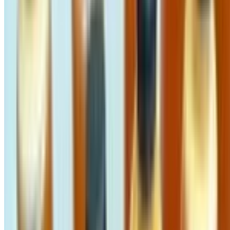
3 tháng trước
MẬT ONG TREO NGỌN CÂY CỔ THỤ NGỌC
LINH - BẢN GIỚI HẠN SIÊU HIẾM, CHẤT MẬT