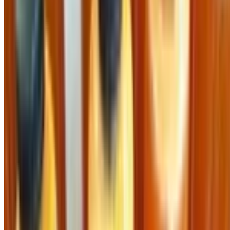
Hồ Chí Minh
Điện thoại:
0909277904
Mã số thuế:
0314609089
Người đại diện theo pháp luật:
Nguyễn Hùng Thanh
©
2026
Công Ty Cổ Phần Cung Cấp
. Tất cả quyền được
bảo lưu.