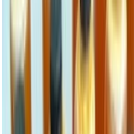
3 tháng trước
MẬT ONG TREO NGỌN CÂY CỔ THỤ NGỌC
LINH - BẢN GIỚI HẠN SIÊU HIẾM, CHẤT MẬT
GIÀ ĐẶC QUÁNH
890.000 đ