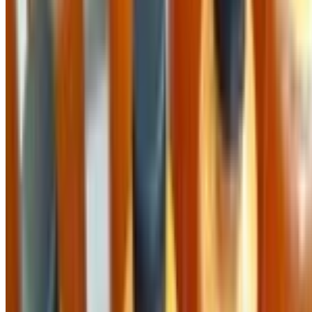
Quy chế hoạt động
Hỗ trợ khách hàng
Hướng dẫn mua hàng
Quy trình xử lý phản ánh
Tiếp nhận phản ánh
Danh sách tiếp nhận phản ánh
Liên hệ hỗ trợ
Chính sách
Điều khoản sử dụng
Chính sách bảo mật
Kết nối với chúng tôi
Theo dõi chúng tôi trên các mạng xã hội để nhận thông tin
mới nhất
Công Ty Cổ Phần Cung Cấp
Địa chỉ:
46 Nguyễn Thị Nhung, Hiệp Bình Phước, Thủ Đức,