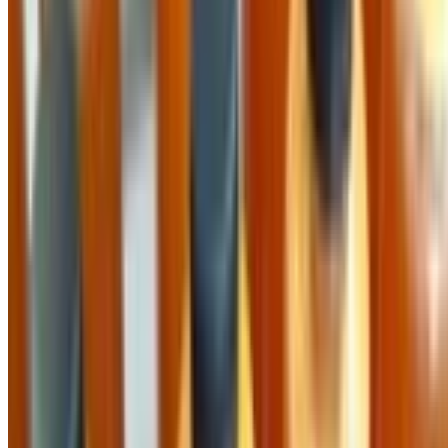
Quy chế hoạt động
Hỗ trợ khách hàng
Hướng dẫn mua hàng
Quy trình xử lý phản ánh
Tiếp nhận phản ánh
Danh sách tiếp nhận phản ánh
Liên hệ hỗ trợ
Chính sách
Điều khoản sử dụng
Chính sách bảo mật
Kết nối với chúng tôi
Theo dõi chúng tôi trên các mạng xã hội để nhận thông tin
mới nhất
Công Ty Cổ Phần Cung Cấp
Địa chỉ:
46 Nguyễn Thị Nhung, Hiệp Bình Phước, Thủ Đức,