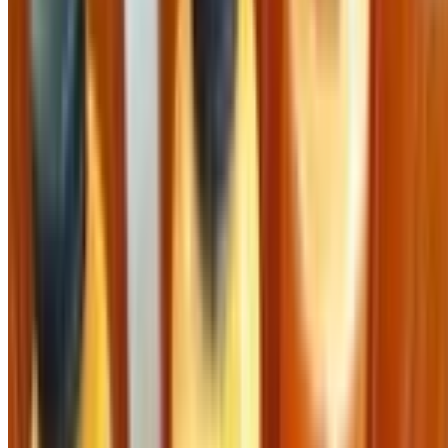
Hồ Chí Minh
Điện thoại:
0909277904
Mã số thuế:
0314609089
Người đại diện theo pháp luật:
Nguyễn Hùng Thanh
©
2026
Công Ty Cổ Phần Cung Cấp
. Tất cả quyền được
bảo lưu.