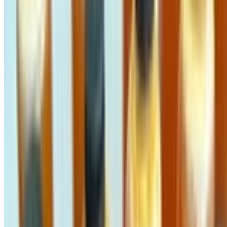
3 tháng trước
MẬT ONG TREO NGỌN CÂY CỔ THỤ NGỌC
LINH - BẢN GIỚI HẠN SIÊU HIẾM, CHẤT MẬT
GIÀ ĐẶC QUÁNH
890.000 đ