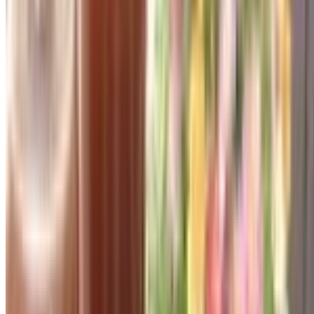
Quy chế hoạt động
Hỗ trợ khách hàng
Hướng dẫn mua hàng
Quy trình xử lý phản ánh
Tiếp nhận phản ánh
Danh sách tiếp nhận phản ánh
Liên hệ hỗ trợ
Chính sách
Điều khoản sử dụng
Chính sách bảo mật
Kết nối với chúng tôi
Theo dõi chúng tôi trên các mạng xã hội để nhận thông tin
mới nhất
Công Ty Cổ Phần Cung Cấp
Địa chỉ:
46 Nguyễn Thị Nhung, Hiệp Bình Phước, Thủ Đức,