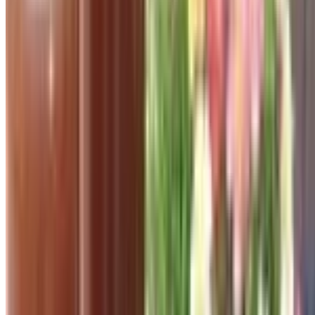
Hồ Chí Minh
Điện thoại:
0909277904
Mã số thuế:
0314609089
Người đại diện theo pháp luật:
Nguyễn Hùng Thanh
©
2026
Công Ty Cổ Phần Cung Cấp
. Tất cả quyền được
bảo lưu.