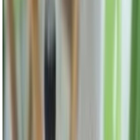
3 tháng trước
MẬT ONG RUỒI RỪNG NGỌC LINH KON TUM -
MẬT RỪNG NGUYÊN CHẤT, NGỌT THANH
SIÊU HIẾM (100% TỰ NHIÊN)
950.000 đ